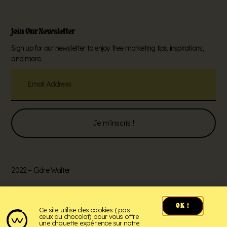
Join Our Newsletter
Sign up for our newsletter to enjoy free marketing tips, inspirations,
and more.
Je m'inscris !
2022 – Cidre Walter
Politique de confidentialité
OK !
Ce site utilise des cookies ( pas
ceux au chocolat) pour vous offre
une chouette expérience sur notre