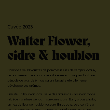
Cuvée 2023
Walter Flower,
cidre & houblon
Composé de 10 variétés de pommes issues de vergers locaux,
cette cuvée extra-brut nature est élevée en cuve pendant une
période de plus de 6 mois durant laquelle elle a lentement
développé ses arômes.
Ensuite, un houblon local, issue des ami.es de « houblon made
in Liège » a infusé pendant quelques jours. IL n’y a pas photo,
un nez de fleur de houblon assuré. En bouche, cela confère à
cette cuvée des notes citronnées et houblonnées avec une