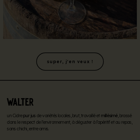
super, j'en veux !
un Cidre
pur jus
de variétés locales, brut, travaillé et
millésimé
, brassé
dans le respect de l’environnement, à déguster à l’apéritif et au repas,
sans chichi, entre amis.