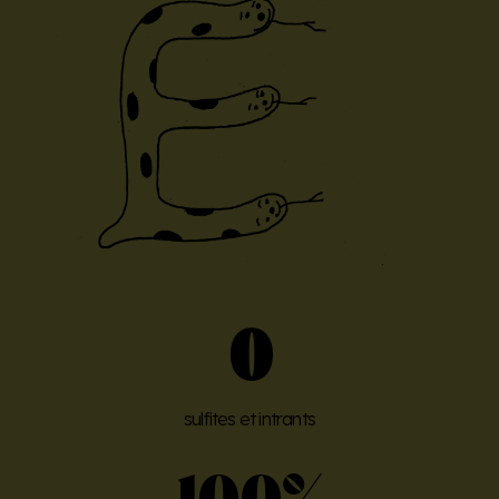
0
sulfites et intrants