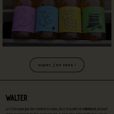
super, j'en veux !
un Cidre
pur jus
de variétés locales, brut, travaillé et
millésimé
, brassé