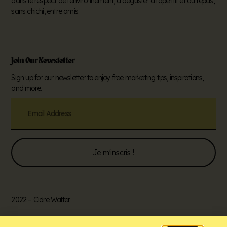
dans le respect de l’environnement, à déguster à l’apéritif et au repas,
sans chichi, entre amis.
Join Our Newsletter
Sign up for our newsletter to enjoy free marketing tips, inspirations,
and more.
Je m'inscris !
2022 – Cidre Walter